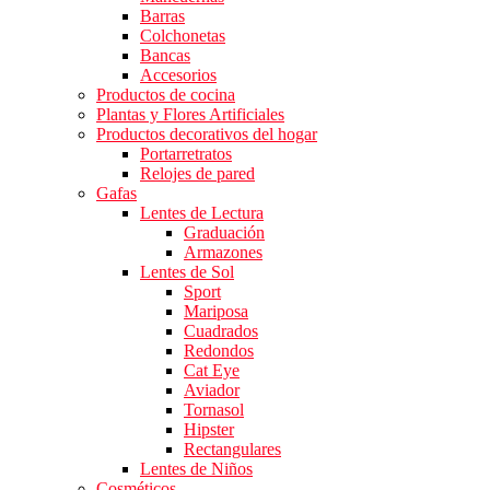
Barras
Colchonetas
Bancas
Accesorios
Productos de cocina
Plantas y Flores Artificiales
Productos decorativos del hogar
Portarretratos
Relojes de pared
Gafas
Lentes de Lectura
Graduación
Armazones
Lentes de Sol
Sport
Mariposa
Cuadrados
Redondos
Cat Eye
Aviador
Tornasol
Hipster
Rectangulares
Lentes de Niños
Cosméticos