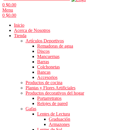
0
$
0.00
Menu
0
$
0.00
Inicio
Acerca de Nosotros
Tienda
Artículos Deportivos
Remadoras de agua
Discos
Mancuernas
Barras
Colchonetas
Bancas
Accesorios
Productos de cocina
Plantas y Flores Artificiales
Productos decorativos del hogar
Portarretratos
Relojes de pared
Gafas
Lentes de Lectura
Graduación
Armazones
Lentes de Sol