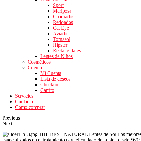
Sport
Mariposa
Cuadrados
Redondos
Cat Eye
Aviador
Tornasol
Hipster
Rectangulares
Lentes de Niños
Cosméticos
Cuenta
Mi Cuenta
Lista de deseos
Checkout
Carrito
Servicios
Contacto
Cómo comprar
Previous
Next
THE BEST NATURAL
Lentes de Sol
Los mejores
especializados en el tratamiento para el cuidado de la piel.
desde $69