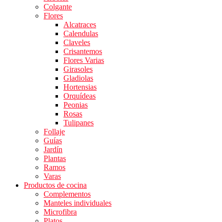
Colgante
Flores
Alcatraces
Calendulas
Claveles
Crisantemos
Flores Varias
Girasoles
Gladiolas
Hortensias
Orquídeas
Peonias
Rosas
Tulipanes
Follaje
Guías
Jardín
Plantas
Ramos
Varas
Productos de cocina
Complementos
Manteles individuales
Microfibra
Platos