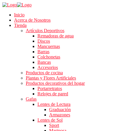
Inicio
Acerca de Nosotros
Tienda
Artículos Deportivos
Remadoras de agua
Discos
Mancuernas
Barras
Colchonetas
Bancas
Accesorios
Productos de cocina
Plantas y Flores Artificiales
Productos decorativos del hogar
Portarretratos
Relojes de pared
Gafas
Lentes de Lectura
Graduación
Armazones
Lentes de Sol
Sport
Mariposa