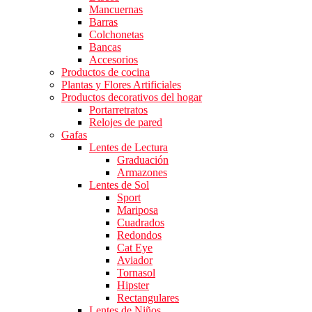
Mancuernas
Barras
Colchonetas
Bancas
Accesorios
Productos de cocina
Plantas y Flores Artificiales
Productos decorativos del hogar
Portarretratos
Relojes de pared
Gafas
Lentes de Lectura
Graduación
Armazones
Lentes de Sol
Sport
Mariposa
Cuadrados
Redondos
Cat Eye
Aviador
Tornasol
Hipster
Rectangulares
Lentes de Niños