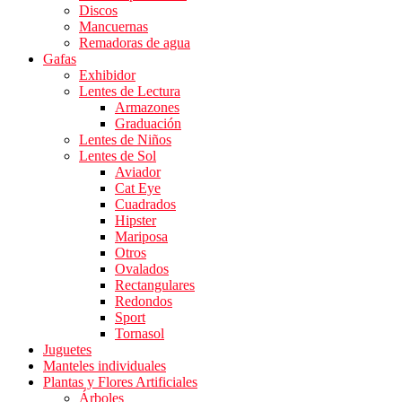
Discos
Mancuernas
Remadoras de agua
Gafas
Exhibidor
Lentes de Lectura
Armazones
Graduación
Lentes de Niños
Lentes de Sol
Aviador
Cat Eye
Cuadrados
Hipster
Mariposa
Otros
Ovalados
Rectangulares
Redondos
Sport
Tornasol
Juguetes
Manteles individuales
Plantas y Flores Artificiales
Árboles