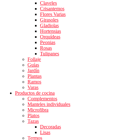
Claveles
Crisantemos
Flores Varias
Girasoles
Gladiolas
Hortensias
Orquídeas
Peonias
Rosas
Tulipanes
Follaje
Guías
Jardín
Plantas
Ramos
Varas
Productos de cocina
Complementos
Manteles individuales
Microfibra
Platos
Tazas
Decoradas
Lisas
Termos