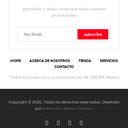
¡Inscríbete y recibe antes que nadie nuestras
promociones!
subscribe
HOME
ACERCA DE NOSOTROS
TIENDA
SERVICIOS
CONTACTO
*Todos los productos y promociones son de DEKORA México.
Copyright © 2020. Todos los derechos reservados. Diseñado
por
Interactive Xpress Solutions