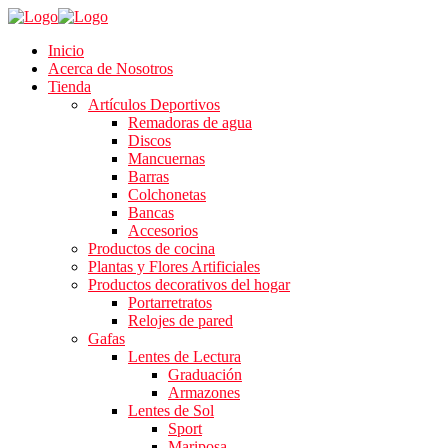
Inicio
Acerca de Nosotros
Tienda
Artículos Deportivos
Remadoras de agua
Discos
Mancuernas
Barras
Colchonetas
Bancas
Accesorios
Productos de cocina
Plantas y Flores Artificiales
Productos decorativos del hogar
Portarretratos
Relojes de pared
Gafas
Lentes de Lectura
Graduación
Armazones
Lentes de Sol
Sport
Mariposa