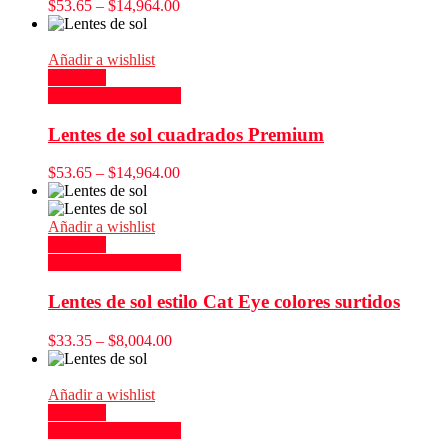
$
53.65
–
$
14,964.00
Añadir a wishlist
Compare
Seleccionar opciones
Lentes de sol cuadrados Premium
$
53.65
–
$
14,964.00
Añadir a wishlist
Compare
Seleccionar opciones
Lentes de sol estilo Cat Eye colores surtidos
$
33.35
–
$
8,004.00
Añadir a wishlist
Compare
Seleccionar opciones