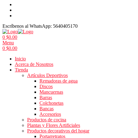
Escríbenos al WhatsApp:
5640405170
0
$
0.00
Menu
0
$
0.00
Inicio
Acerca de Nosotros
Tienda
Artículos Deportivos
Remadoras de agua
Discos
Mancuernas
Barras
Colchonetas
Bancas
Accesorios
Productos de cocina
Plantas y Flores Artificiales
Productos decorativos del hogar
Portarretratos