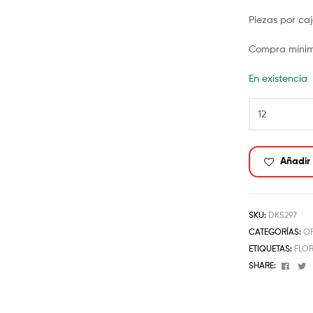
Piezas por ca
Compra mínima
En existencia
Añadir 
SKU:
DK5297
CATEGORÍAS:
O
ETIQUETAS:
FLOR
Face
T
SHARE: