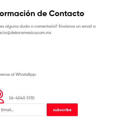
formación de Contacto
nes alguna duda o comentario? Envíanos un email a
acto@dekoramexico.com.mx
íbenos al WhatsApp:
56-4040 5170
subscribe