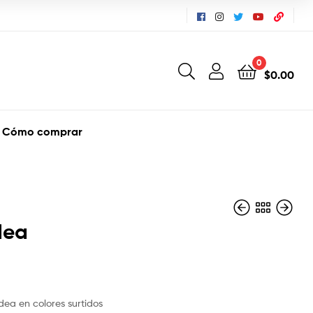
0
$
0.00
Cómo comprar
dea
$
37.56
$
21.75
dea en colores surtidos