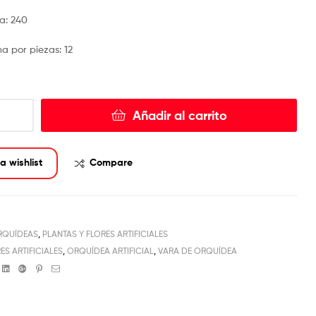
ja: 240
 por piezas: 12
Añadir al carrito
a wishlist
Compare
RQUÍDEAS
,
PLANTAS Y FLORES ARTIFICIALES
ES ARTIFICIALES
,
ORQUÍDEA ARTIFICIAL
,
VARA DE ORQUÍDEA
book
witter
Linkedin
Google+
Pinterest
Email