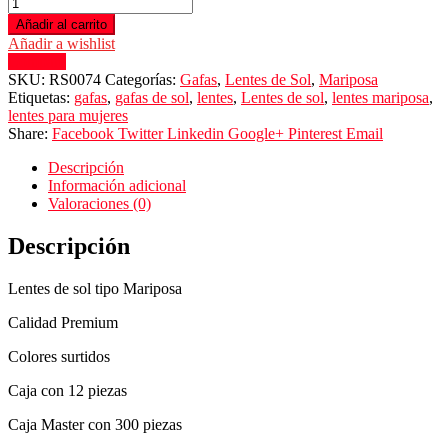
Añadir al carrito
Añadir a wishlist
Compare
SKU:
RS0074
Categorías:
Gafas
,
Lentes de Sol
,
Mariposa
Etiquetas:
gafas
,
gafas de sol
,
lentes
,
Lentes de sol
,
lentes mariposa
,
lentes para mujeres
Share:
Facebook
Twitter
Linkedin
Google+
Pinterest
Email
Descripción
Información adicional
Valoraciones (0)
Descripción
Lentes de sol tipo Mariposa
Calidad Premium
Colores surtidos
Caja con 12 piezas
Caja Master con 300 piezas