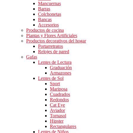
Mancuernas
Barras
Colchonetas
Bancas
Accesorios
Productos de cocina
Plantas y Flores Artificiales
Productos decorativos del hogar
Portarretratos
Relojes de pared
Gafas
Lentes de Lectura
Graduación
Armazones
Lentes de Sol
Sport
Mariposa
Cuadrados
Redondos
Cat Eye
Aviador
Tornasol
Hipster
Rectangulares
Lentes de Niños