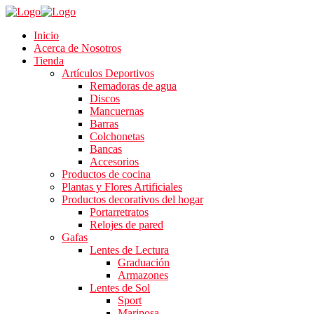
Inicio
Acerca de Nosotros
Tienda
Artículos Deportivos
Remadoras de agua
Discos
Mancuernas
Barras
Colchonetas
Bancas
Accesorios
Productos de cocina
Plantas y Flores Artificiales
Productos decorativos del hogar
Portarretratos
Relojes de pared
Gafas
Lentes de Lectura
Graduación
Armazones
Lentes de Sol
Sport
Mariposa