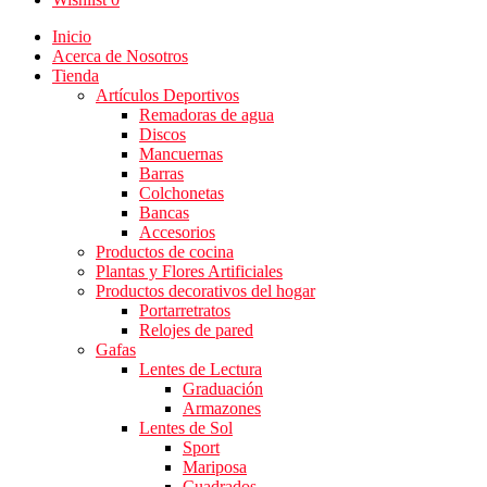
Inicio
Acerca de Nosotros
Tienda
Artículos Deportivos
Remadoras de agua
Discos
Mancuernas
Barras
Colchonetas
Bancas
Accesorios
Productos de cocina
Plantas y Flores Artificiales
Productos decorativos del hogar
Portarretratos
Relojes de pared
Gafas
Lentes de Lectura
Graduación
Armazones
Lentes de Sol
Sport
Mariposa
Cuadrados