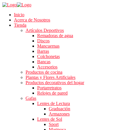
Inicio
Acerca de Nosotros
Tienda
Artículos Deportivos
Remadoras de agua
Discos
Mancuernas
Barras
Colchonetas
Bancas
Accesorios
Productos de cocina
Plantas y Flores Artificiales
Productos decorativos del hogar
Portarretratos
Relojes de pared
Gafas
Lentes de Lectura
Graduación
Armazones
Lentes de Sol
Sport
Mariposa