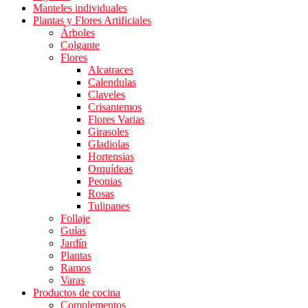
Manteles individuales
Plantas y Flores Artificiales
Árboles
Colgante
Flores
Alcatraces
Calendulas
Claveles
Crisantemos
Flores Varias
Girasoles
Gladiolas
Hortensias
Orquídeas
Peonias
Rosas
Tulipanes
Follaje
Guías
Jardín
Plantas
Ramos
Varas
Productos de cocina
Complementos