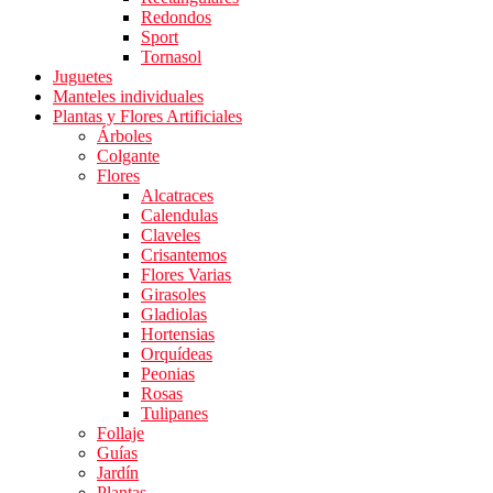
Redondos
Sport
Tornasol
Juguetes
Manteles individuales
Plantas y Flores Artificiales
Árboles
Colgante
Flores
Alcatraces
Calendulas
Claveles
Crisantemos
Flores Varias
Girasoles
Gladiolas
Hortensias
Orquídeas
Peonias
Rosas
Tulipanes
Follaje
Guías
Jardín
Plantas