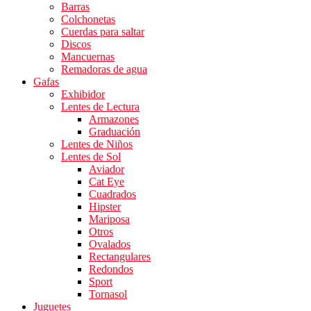
Barras
Colchonetas
Cuerdas para saltar
Discos
Mancuernas
Remadoras de agua
Gafas
Exhibidor
Lentes de Lectura
Armazones
Graduación
Lentes de Niños
Lentes de Sol
Aviador
Cat Eye
Cuadrados
Hipster
Mariposa
Otros
Ovalados
Rectangulares
Redondos
Sport
Tornasol
Juguetes