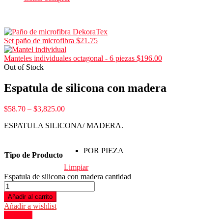
Set paño de microfibra
$
21.75
Manteles individuales octagonal - 6 piezas
$
196.00
Out of Stock
Espatula de silicona con madera
$
58.70
–
$
3,825.00
ESPATULA SILICONA/ MADERA.
POR PIEZA
Tipo de Producto
Limpiar
Espatula de silicona con madera cantidad
Añadir al carrito
Añadir a wishlist
Compare