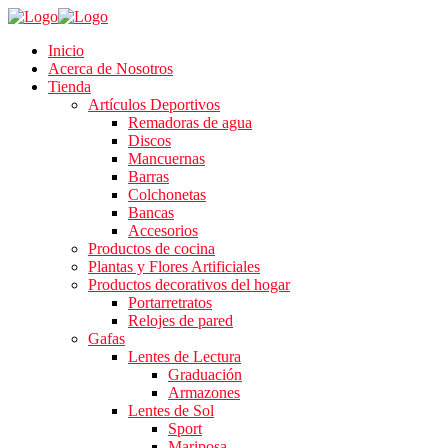
Inicio
Acerca de Nosotros
Tienda
Artículos Deportivos
Remadoras de agua
Discos
Mancuernas
Barras
Colchonetas
Bancas
Accesorios
Productos de cocina
Plantas y Flores Artificiales
Productos decorativos del hogar
Portarretratos
Relojes de pared
Gafas
Lentes de Lectura
Graduación
Armazones
Lentes de Sol
Sport
Mariposa