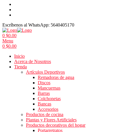
Escríbenos al WhatsApp:
5640405170
0
$
0.00
Menu
0
$
0.00
Inicio
Acerca de Nosotros
Tienda
Artículos Deportivos
Remadoras de agua
Discos
Mancuernas
Barras
Colchonetas
Bancas
Accesorios
Productos de cocina
Plantas y Flores Artificiales
Productos decorativos del hogar
Portarretratos