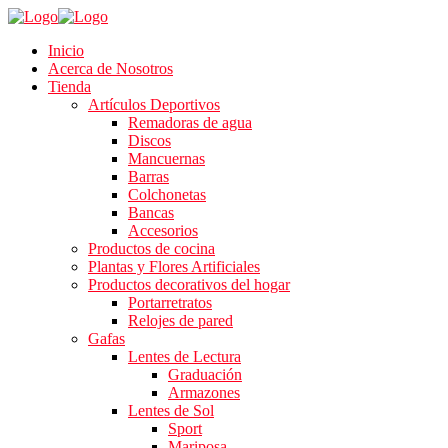
Inicio
Acerca de Nosotros
Tienda
Artículos Deportivos
Remadoras de agua
Discos
Mancuernas
Barras
Colchonetas
Bancas
Accesorios
Productos de cocina
Plantas y Flores Artificiales
Productos decorativos del hogar
Portarretratos
Relojes de pared
Gafas
Lentes de Lectura
Graduación
Armazones
Lentes de Sol
Sport
Mariposa