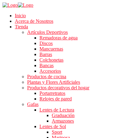
Inicio
Acerca de Nosotros
Tienda
Artículos Deportivos
Remadoras de agua
Discos
Mancuernas
Barras
Colchonetas
Bancas
Accesorios
Productos de cocina
Plantas y Flores Artificiales
Productos decorativos del hogar
Portarretratos
Relojes de pared
Gafas
Lentes de Lectura
Graduación
Armazones
Lentes de Sol
Sport
Mariposa