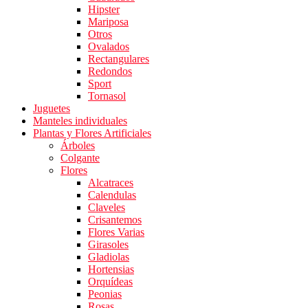
Hipster
Mariposa
Otros
Ovalados
Rectangulares
Redondos
Sport
Tornasol
Juguetes
Manteles individuales
Plantas y Flores Artificiales
Árboles
Colgante
Flores
Alcatraces
Calendulas
Claveles
Crisantemos
Flores Varias
Girasoles
Gladiolas
Hortensias
Orquídeas
Peonias
Rosas