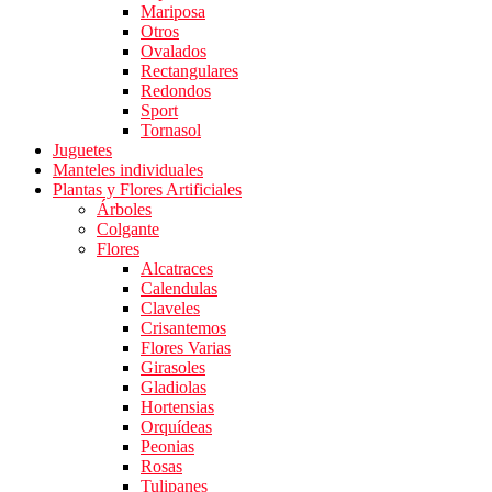
Mariposa
Otros
Ovalados
Rectangulares
Redondos
Sport
Tornasol
Juguetes
Manteles individuales
Plantas y Flores Artificiales
Árboles
Colgante
Flores
Alcatraces
Calendulas
Claveles
Crisantemos
Flores Varias
Girasoles
Gladiolas
Hortensias
Orquídeas
Peonias
Rosas
Tulipanes