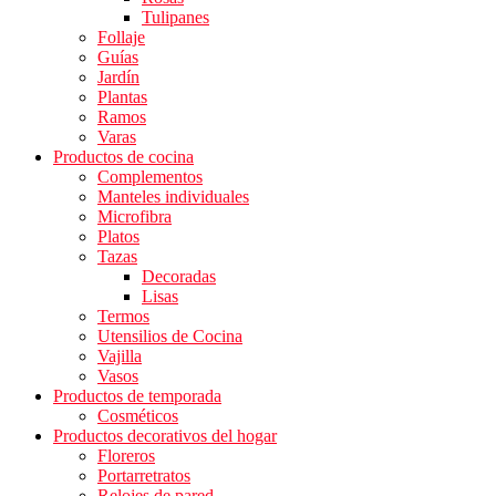
Tulipanes
Follaje
Guías
Jardín
Plantas
Ramos
Varas
Productos de cocina
Complementos
Manteles individuales
Microfibra
Platos
Tazas
Decoradas
Lisas
Termos
Utensilios de Cocina
Vajilla
Vasos
Productos de temporada
Cosméticos
Productos decorativos del hogar
Floreros
Portarretratos
Relojes de pared