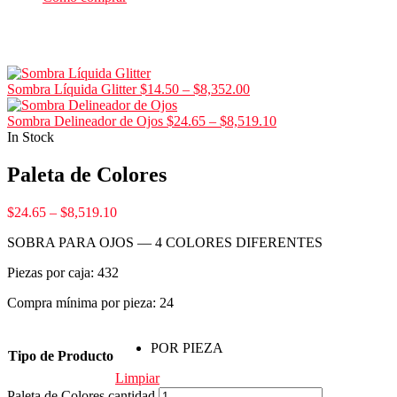
Sombra Líquida Glitter
$
14.50
–
$
8,352.00
Sombra Delineador de Ojos
$
24.65
–
$
8,519.10
In Stock
Paleta de Colores
$
24.65
–
$
8,519.10
SOBRA PARA OJOS — 4 COLORES DIFERENTES
Piezas por caja: 432
Compra mínima por pieza: 24
POR PIEZA
Tipo de Producto
Limpiar
Paleta de Colores cantidad