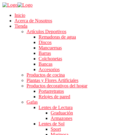
Inicio
Acerca de Nosotros
Tienda
Artículos Deportivos
Remadoras de agua
Discos
Mancuernas
Barras
Colchonetas
Bancas
Accesorios
Productos de cocina
Plantas y Flores Artificiales
Productos decorativos del hogar
Portarretratos
Relojes de pared
Gafas
Lentes de Lectura
Graduación
Armazones
Lentes de Sol
Sport
Mariposa