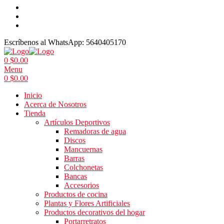
Escríbenos al WhatsApp:
5640405170
0
$
0.00
Menu
0
$
0.00
Inicio
Acerca de Nosotros
Tienda
Artículos Deportivos
Remadoras de agua
Discos
Mancuernas
Barras
Colchonetas
Bancas
Accesorios
Productos de cocina
Plantas y Flores Artificiales
Productos decorativos del hogar
Portarretratos