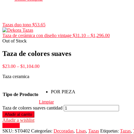
Tazas duo tono
$
53.65
Taza de cerámica con diseño vintage
$
31.10
–
$
1,296.00
Out of Stock
Taza de colores suaves
$
23.00
–
$
1,104.00
Taza ceramica
POR PIEZA
Tipo de Producto
Limpiar
Taza de colores suaves cantidad
Añadir al carrito
Añadir a wishlist
Compare
SKU:
ST0402
Categorías:
Decoradas
,
Lisas
,
Tazas
Etiquetas:
Tazas
,