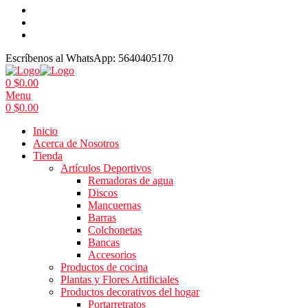
Escríbenos al WhatsApp:
5640405170
0
$
0.00
Menu
0
$
0.00
Inicio
Acerca de Nosotros
Tienda
Artículos Deportivos
Remadoras de agua
Discos
Mancuernas
Barras
Colchonetas
Bancas
Accesorios
Productos de cocina
Plantas y Flores Artificiales
Productos decorativos del hogar
Portarretratos