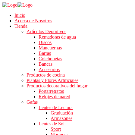
Inicio
Acerca de Nosotros
Tienda
Artículos Deportivos
Remadoras de agua
Discos
Mancuernas
Barras
Colchonetas
Bancas
Accesorios
Productos de cocina
Plantas y Flores Artificiales
Productos decorativos del hogar
Portarretratos
Relojes de pared
Gafas
Lentes de Lectura
Graduación
Armazones
Lentes de Sol
Sport
Mariposa