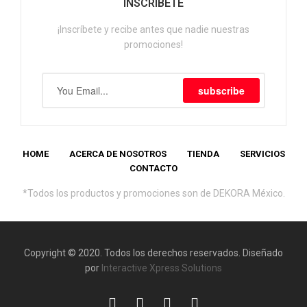
INSCRÍBETE
¡Inscríbete y recibe antes que nadie nuestras
promociones!
subscribe
HOME
ACERCA DE NOSOTROS
TIENDA
SERVICIOS
CONTACTO
*Todos los productos y promociones son de DEKORA México.
Copyright © 2020. Todos los derechos reservados. Diseñado
por
Interactive Xpress Solutions