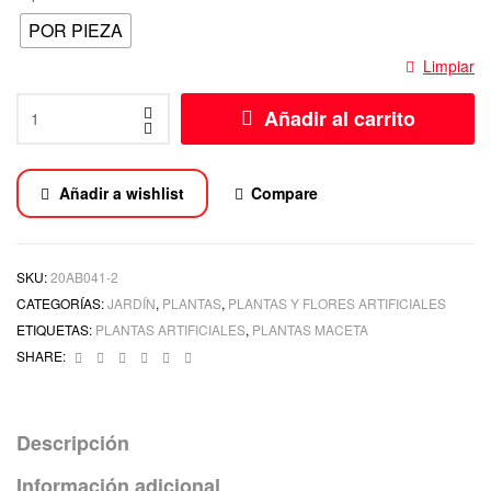
POR PIEZA
Limpiar
Añadir al carrito
Añadir a wishlist
Compare
SKU:
20AB041-2
CATEGORÍAS:
JARDÍN
,
PLANTAS
,
PLANTAS Y FLORES ARTIFICIALES
ETIQUETAS:
PLANTAS ARTIFICIALES
,
PLANTAS MACETA
Facebook
Twitter
Linkedin
Google+
Pinterest
Email
SHARE:
Descripción
Información adicional