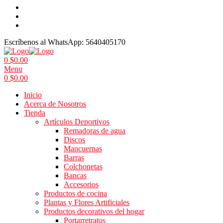
Escríbenos al WhatsApp:
5640405170
0
$
0.00
Menu
0
$
0.00
Inicio
Acerca de Nosotros
Tienda
Artículos Deportivos
Remadoras de agua
Discos
Mancuernas
Barras
Colchonetas
Bancas
Accesorios
Productos de cocina
Plantas y Flores Artificiales
Productos decorativos del hogar
Portarretratos