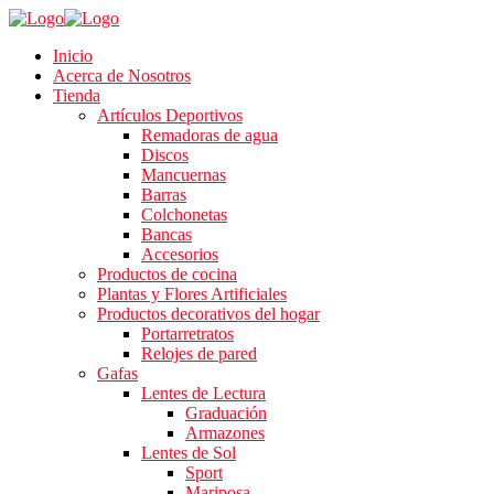
Inicio
Acerca de Nosotros
Tienda
Artículos Deportivos
Remadoras de agua
Discos
Mancuernas
Barras
Colchonetas
Bancas
Accesorios
Productos de cocina
Plantas y Flores Artificiales
Productos decorativos del hogar
Portarretratos
Relojes de pared
Gafas
Lentes de Lectura
Graduación
Armazones
Lentes de Sol
Sport
Mariposa