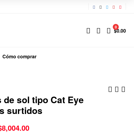
0
$
0.00
Cómo comprar
 de sol tipo Cat Eye
s surtidos
$
$
27.55
33.35
$
$
6,612.00
8,004.00
$
8,004.00