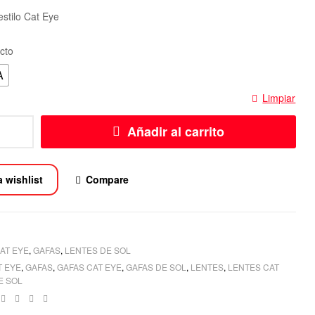
estilo Cat Eye
cto
A
Limpiar
Añadir al carrito
a wishlist
Compare
AT EYE
,
GAFAS
,
LENTES DE SOL
T EYE
,
GAFAS
,
GAFAS CAT EYE
,
GAFAS DE SOL
,
LENTES
,
LENTES CAT
E SOL
book
witter
Linkedin
Google+
Pinterest
Email